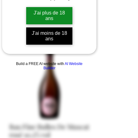
J'ai plus de 18
ans
J'ai moins de 18
ans
Build a FREE AI website with
AI Website
Builder
Bau Fine Bulles De Muscat
rosé 10,5% vol