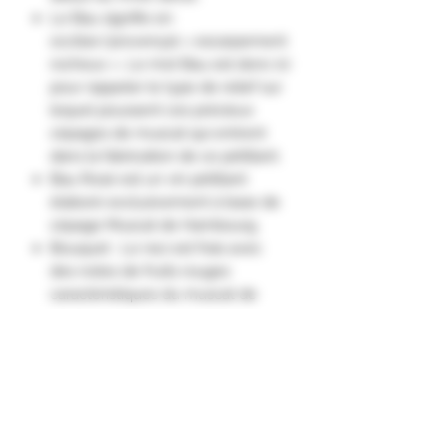
Le Bau signifie en
occitan/provençal « escarpement
rocheux ». Le mot Bau est donc ici
pour rappeler le type de relief sur
lequel poussent ces précieux
cépages de muscat qui entrent
dans la fabrication de ce pétillant.
Bau Rosé est un vin pétillant
élaboré exclusivement à base de
cépage Muscat de Hambourg.
Bouquet : Le nez est frais avec
des notes de fruits rouges
caractéristiques du muscat de
Hambourg qui se complexifie
avec des notes plus florales.
Palais : La bouche est vive avec
des arômes fruités de muscat et
une saveur sucrée."