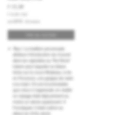
Prijs
€ 13,50
€ 13,50
/
75cl
€ 13,50
incl.BTW
|
Livraison
per
75
Centiliters
Niet op voorraad
"Bau ! La tradition provençale
attribue l'introduction du muscat
dans les vignobles au "Roi René"
(raison pour laquelle sa statue
trône sur le cours Mirabeau, à Aix
en Provence, une grappe de raisin
à la main). S'il est incontestable
que celui-ci l'appréciait, en réalité
ce cépage était déjà présent au
moins un siècle auparavant. À
Forcalquier, il était cultivé au
début du XVIIe siècle.