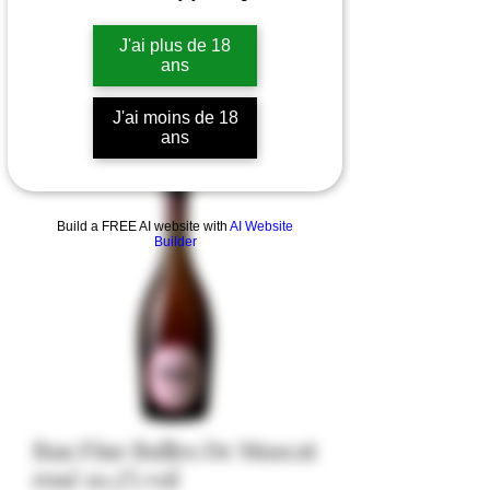
J'ai plus de 18
ans
J'ai moins de 18
ans
Build a FREE AI website with
AI Website
Builder
Bau Fine Bulles De Muscat
rosé 10,5% vol