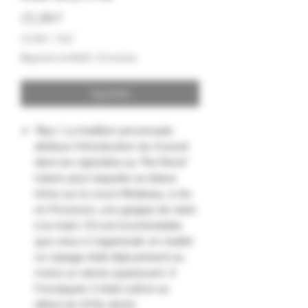
Precio
13,50 €
13,50 €
/
75cl
13,50 €
Impuesto incluido
|
Livraison
por
75
Centilitros
Agotado
"Bau ! La tradition provençale
attribue l'introduction du muscat
dans les vignobles au "Roi René"
(raison pour laquelle sa statue
trône sur le cours Mirabeau, à Aix
en Provence, une grappe de raisin
à la main). S'il est incontestable
que celui-ci l'appréciait, en réalité
ce cépage était déjà présent au
moins un siècle auparavant. À
Forcalquier, il était cultivé au
début du XVIIe siècle.