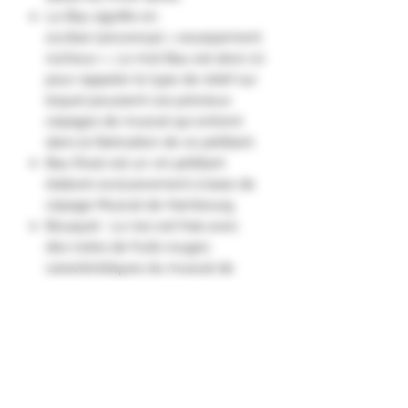
Le Bau signifie en
occitan/provençal « escarpement
rocheux ». Le mot Bau est donc ici
pour rappeler le type de relief sur
lequel poussent ces précieux
cépages de muscat qui entrent
dans la fabrication de ce pétillant.
Bau Rosé est un vin pétillant
élaboré exclusivement à base de
cépage Muscat de Hambourg.
Bouquet : Le nez est frais avec
des notes de fruits rouges
caractéristiques du muscat de
Hambourg qui se complexifie
avec des notes plus florales.
Palais : La bouche est vive avec
des arômes fruités de muscat et
une saveur sucrée."