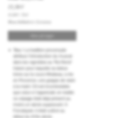
Pris
13,50 €
13,50 €
/
75cl
13,50 €
Moms Inkluderet
|
Livraison
pr.
75
Centiliter
Ikke på lager
"Bau ! La tradition provençale
attribue l'introduction du muscat
dans les vignobles au "Roi René"
(raison pour laquelle sa statue
trône sur le cours Mirabeau, à Aix
en Provence, une grappe de raisin
à la main). S'il est incontestable
que celui-ci l'appréciait, en réalité
ce cépage était déjà présent au
moins un siècle auparavant. À
Forcalquier, il était cultivé au
début du XVIIe siècle.