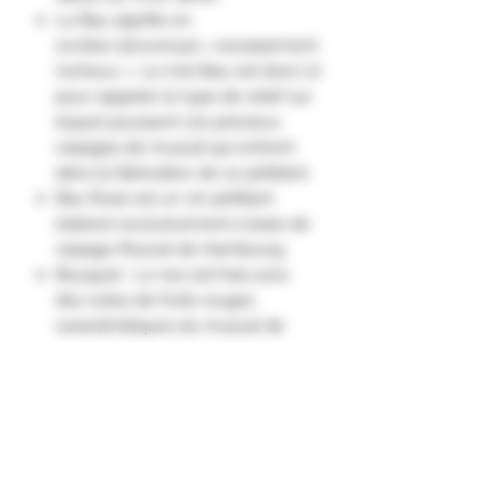
Le Bau signifie en
occitan/provençal « escarpement
rocheux ». Le mot Bau est donc ici
pour rappeler le type de relief sur
lequel poussent ces précieux
cépages de muscat qui entrent
dans la fabrication de ce pétillant.
Bau Rosé est un vin pétillant
élaboré exclusivement à base de
cépage Muscat de Hambourg.
Bouquet : Le nez est frais avec
des notes de fruits rouges
caractéristiques du muscat de
Hambourg qui se complexifie
avec des notes plus florales.
Palais : La bouche est vive avec
des arômes fruités de muscat et
une saveur sucrée."