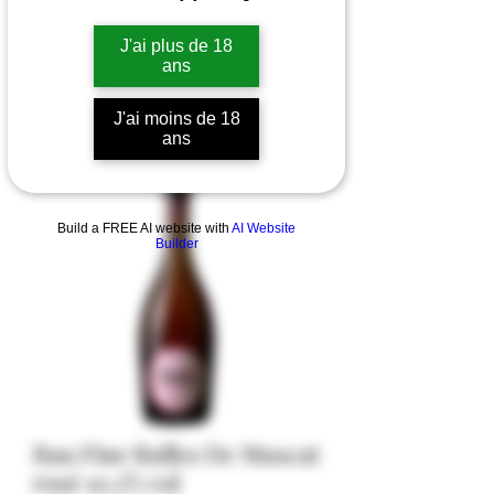
J'ai plus de 18
ans
J'ai moins de 18
ans
Build a FREE AI website with
AI Website
Builder
Bau Fine Bulles De Muscat
rosé 10,5% vol