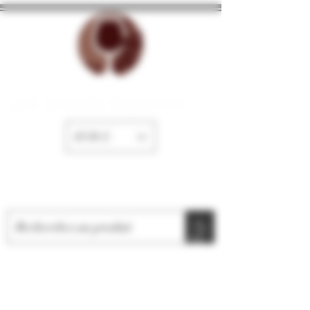
La Cave de Fayence
EUR (€)