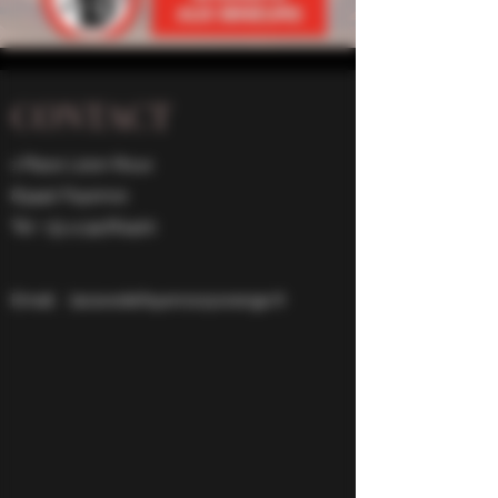
CONTACT
1 Place Léon Roux
83440 Fayence
Tel:
+33 4 94761420
Email:
lacavedefayence@orange.fr