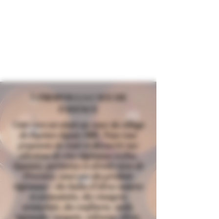
À PROPOS LA CAVE DE
FAYENCE
Cette cave est située au cœur du village
de Fayence depuis 1960. Nous vous
proposons de venir et découvrir nos
sélections de vins régionaux et fins,
liqueurs, spiritueux et alcools rares de
Provence, ainsi que des produits
régionaux - des huiles d’olives natures
et aromatisées, des vinaigres
aromatisés, des confitures, miels,
tapenades, nougats, calissons, olives,